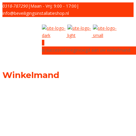
0318-787290
|
Maan - Vrij: 9:00 - 17:00
|
info@beveiligingsinstallatieshop.nl
0
is succesvol toegevoegd aan uw winkelmand.
Winkelmand