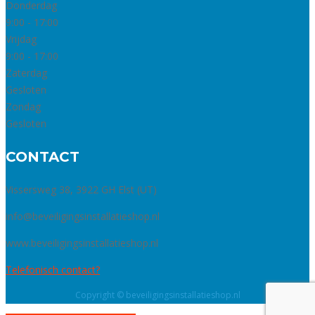
Donderdag
9:00 - 17:00
Vrijdag
9:00 - 17:00
Zaterdag
Gesloten
Zondag
Gesloten
CONTACT
Vissersweg 38, 3922 GH Elst (UT)
info@beveiligingsinstallatieshop.nl
www.beveiligingsinstallatieshop.nl
Telefonisch contact?
Copyright © beveiligingsinstallatieshop.nl