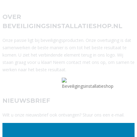
OVER
BEVEILIGINGSINSTALLATIESHOP.NL
Onze passie ligt bij beveiligingsproducten. Onze overtuiging is dat
samenwerken de beste manier is om tot het beste resultaat te
komen. U ziet het verbindende element terug in ons logo. Wij
staan graag voor u klaar! Neem contact met ons op, om samen te
werken naar het beste resultaat.
NIEUWSBRIEF
Wilt u onze nieuwsbrief ook ontvangen? Stuur ons een e-mail.