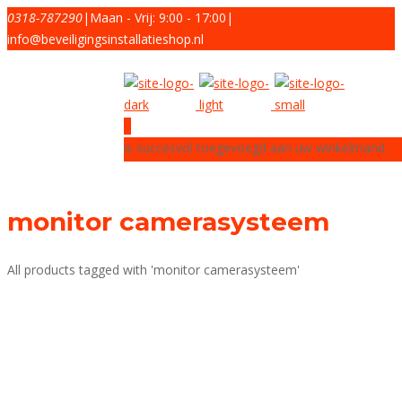
0318-787290
|
Maan - Vrij: 9:00 - 17:00
|
info@beveiligingsinstallatieshop.nl
0
is succesvol toegevoegd aan uw winkelmand.
monitor camerasysteem
All products tagged with 'monitor camerasysteem'